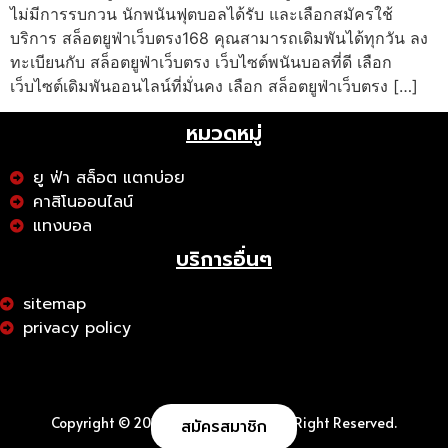
ไม่มีการรบกวน นักพนันฟุตบอลได้รับ และเลือกสมัครใช้
บริการ สล็อตยูฟ่าเว็บตรง168 คุณสามารถเดิมพันได้ทุกวัน ลง
ทะเบียนกับ สล็อตยูฟ่าเว็บตรง เว็บไซต์พนันบอลที่ดี เลือก
เว็บไซต์เดิมพันออนไลน์ที่มั่นคง เลือก สล็อตยูฟ่าเว็บตรง […]
หมวดหมู่
ยู ฟ่า สล็อต แตกบ่อย
คาสิโนออนไลน์
แทงบอล
บริการอื่นๆ
sitemap
privacy policy
Copyright © 2021 WONGCHATREE All Right Reserved.
สมัครสมาชิก