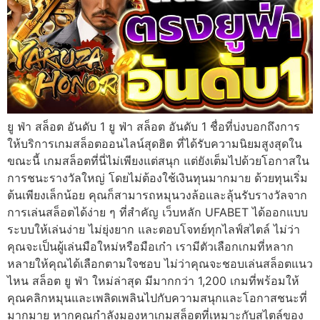
ยู ฟ่า สล็อต อันดับ 1 ยู ฟ่า สล็อต อันดับ 1 ชื่อที่บ่งบอกถึงการ
ให้บริการเกมสล็อตออนไลน์สุดฮิต ที่ได้รับความนิยมสูงสุดใน
ขณะนี้ เกมสล็อตที่นี่ไม่เพียงแต่สนุก แต่ยังเต็มไปด้วยโอกาสใน
การชนะรางวัลใหญ่ โดยไม่ต้องใช้เงินทุนมากมาย ด้วยทุนเริ่ม
ต้นเพียงเล็กน้อย คุณก็สามารถหมุนวงล้อและลุ้นรับรางวัลจาก
การเล่นสล็อตได้ง่าย ๆ ที่สำคัญ เว็บหลัก UFABET ได้ออกแบบ
ระบบให้เล่นง่าย ไม่ยุ่งยาก และตอบโจทย์ทุกไลฟ์สไตล์ ไม่ว่า
คุณจะเป็นผู้เล่นมือใหม่หรือมือเก๋า เรามีตัวเลือกเกมที่หลาก
หลายให้คุณได้เลือกตามใจชอบ ไม่ว่าคุณจะชอบเล่นสล็อตแนว
ไหน สล็อต ยู ฟ่า ใหม่ล่าสุด มีมากกว่า 1,200 เกมที่พร้อมให้
คุณคลิกหมุนและเพลิดเพลินไปกับความสนุกและโอกาสชนะที่
มากมาย หากคุณกำลังมองหาเกมสล็อตที่เหมาะกับสไตล์ของ