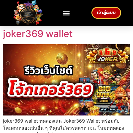
เข้าสู่ระบบ
joker369 wallet
joker369 wallet ทดลองเล่น Joker369 Wallet พร้อมกับ
โหมดทดลองเล่นอื่น ๆ ที่คุณไม่ควรพลาด เช่น โหมดทดลอง